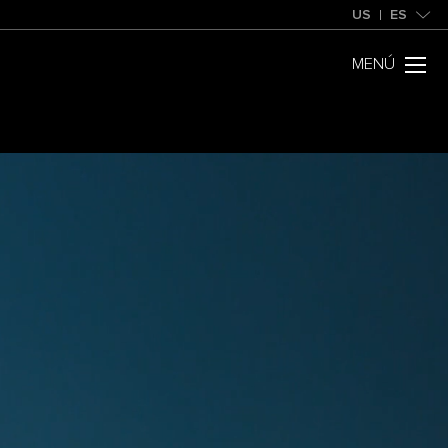
US
ES
MENÚ
United States
Selecciona tu proveedor
Español
Continuar