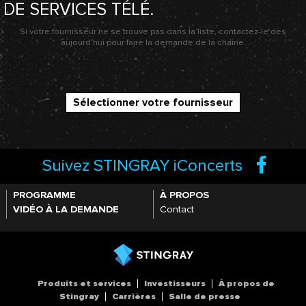
DE SERVICES TÉLÉ.
Si votre fournisseur ne se trouve pas dans la liste, contactez-le dès
aujourd’hui pour faire la demande de la chaîne.
Sélectionner votre fournisseur
Suivez STINGRAY iConcerts
PROGRAMME
À PROPOS
VIDÉO À LA DEMANDE
Contact
Produits et services
Investisseurs
À propos de
Stingray
Carrières
Salle de presse